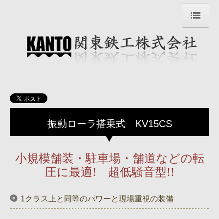
トップページ Top page
企業情報
過去のニュース
会社・製品紹介動画
製品情報（カタログ含）
振動ローラ搭乗式 KV15CS
排ガス・低騒音証明
小規模舗装・駐車場・舗道などの転
国内サービス協力工場
圧に最適! 超低騒音型!!
お問い合わせ
1クラス上と同等のパワーと現場重視の装備
Company Info