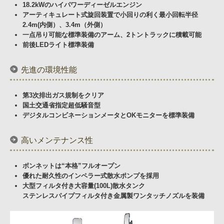
Corporate Video
18.2kWのハイパワーディーゼルエンジン
アーティキュレート式旋回装置で小回りの利く最小回転半径
Products
2.4m(内側）、3.4m（外側）
一点吊り可能な標準装備のアーム、2トントラックに積載可能
前後LEDライト標準装備
Contact us
Dealer Network
先進の環境性能
第3次排出ガス規制をクリア
国土交通省指定超低騒音型
デジタルコンビネーションメータとOKモニター
を標準装備
高いメンテナンス性
ボンネットは“本格”フルオープン
優れた耐久性のインペラー式散水ポンプを採用
大型フィルタ付き大容量(100L)散水タンク
ステンレスパイプフィルタ付き金属製ワンタッチノズルを装備