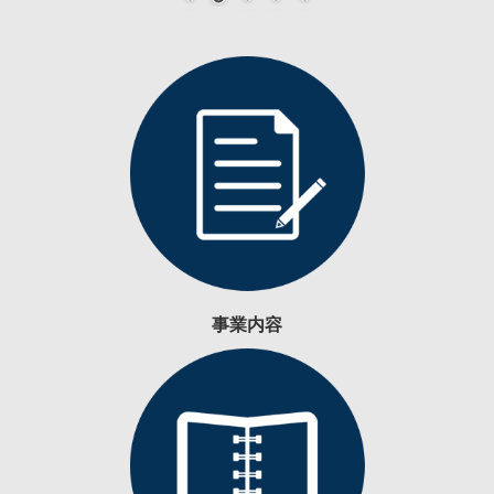
Corporate Video
Products
Contact us
Dealer Network
事業内容