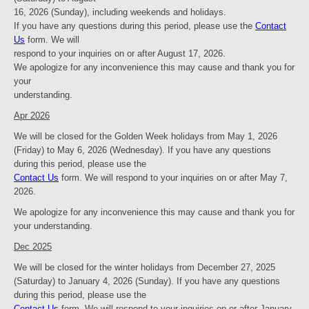
16, 2026 (Sunday), including weekends and holidays.
If you have any questions during this period, please use the
Contact
Us
form. We will
respond to your inquiries on or after August 17, 2026.
We apologize for any inconvenience this may cause and thank you for
your
understanding.
Apr 2026
We will be closed for the Golden Week holidays from May 1, 2026
(Friday) to May 6, 2026 (Wednesday).
If you have any questions
during this period, please use the
Contact Us
form. We will respond to your inquiries on or after May 7,
2026.
We apologize for any inconvenience this may cause and thank you for
your understanding.
Dec 2025
We will be closed for the winter holidays from December 27, 2025
(Saturday) to January 4, 2026 (Sunday).
If you have any questions
during this period, please use the
Contact Us
form. We will respond to your inquiries on or after January