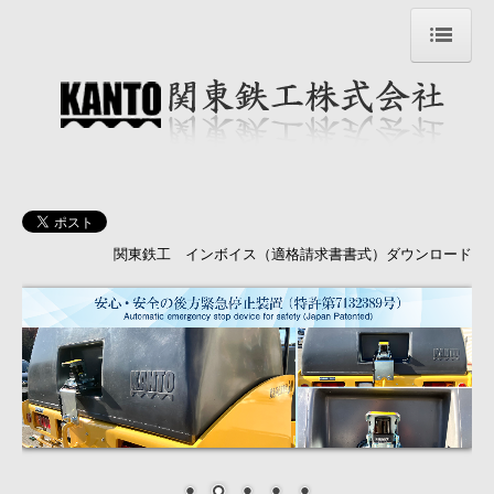
トップページ Top page
企業情報
過去のニュース
会社・製品紹介動画
関東鉄工 インボイス（適格請求書書式）ダウンロード
製品情報（カタログ含）
排ガス・低騒音証明
国内サービス協力工場
お問い合わせ
Company Info