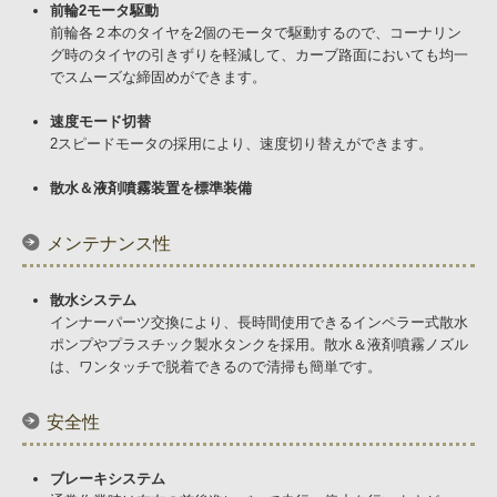
Corporate Video
前輪2モータ駆動
前輪各２本のタイヤを2個のモータで駆動するので、コーナリン
Products
グ時のタイヤの引きずりを軽減して、カーブ路面においても均一
でスムーズな締固めができます。
Contact us
速度モード切替
2スピードモータの採用により、速度切り替えができます。
Dealer Network
散水＆液剤噴霧装置を標準装備
メンテナンス性
散水システム
インナーパーツ交換により、長時間使用できるインペラー式散水
ポンプやプラスチック製水タンクを採用。散水＆液剤噴霧ノズル
は、ワンタッチで脱着できるので清掃も簡単です。
安全性
ブレーキシステム