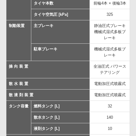
タイヤ本数
前輪4本 × 後輪3本
タイヤ空気圧 [kPa]
325
制動装置
主ブレーキ
静油圧式ブレーキ
機械式湿式多板ブ
レーキ
駐車ブレーキ
機械式湿式多板ブ
レーキ
操 向 装 置
全油圧式 パワース
テアリング
散 水 装 置
電動加圧式噴霧式
散 液 剤 装 置
電動加圧式噴霧式
タンク容量
燃料タンク [L]
32
散水タンク [L]
140
液剤タンク [L]
10