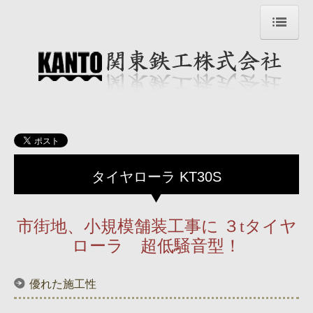
トップページ Top page
企業情報
過去のニュース
会社・製品紹介動画
製品情報（カタログ含）
タイヤローラ KT30S
排ガス・低騒音証明
市街地、小規模舗装工事に ３tタイヤ
国内サービス協力工場
ローラ 超低騒音型！
お問い合わせ
優れた施工性
Company Info