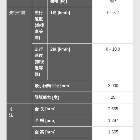
後輪 [kg]
407
走行性能
走行
1速 [km/h]
0～5.7
速度
(前後
進等
速)
走行
2速 [km/h]
0～10.0
速度
(前後
進等
速)
最小回転半径 [mm]
3,900
登坂能力 [度]
25
寸
全 長 [mm]
2,665
法
全 幅 [mm]
1,297
全 高 [mm]
1,665