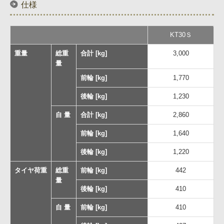
仕様
KT30Ｓ
重量
総重
合計 [kg]
3,000
量
前輪 [kg]
1,770
後輪 [kg]
1,230
自 量
合計 [kg]
2,860
前輪 [kg]
1,640
後輪 [kg]
1,220
タイヤ荷重
総重
前輪 [kg]
442
量
後輪 [kg]
410
自 量
前輪 [kg]
410